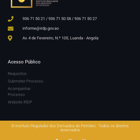
936 71 50 21 / 936 71 50 58 / 936 71 50 27
informe@irdp.gov.ao
Av. 4 de Fevereiro, N.º 105, Luanda - Angola
Acesso Público
Requisitos
Submeter Processo
Acompanhar
Processo
Website IRDP
© Instituto Regulador dos Derivados do Petróleo . Todos os direitos
reservados